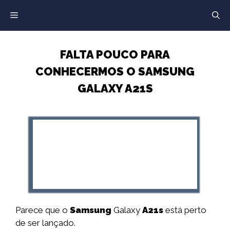
Saltar
para
o
conteúdo
FALTA POUCO PARA
CONHECERMOS O SAMSUNG
GALAXY A21S
Parece que o
Samsung
Galaxy
A21s
está perto
de ser lançado.