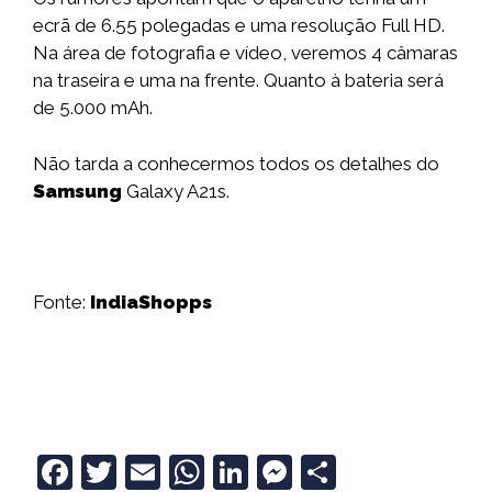
ecrã de 6.55 polegadas e uma resolução Full HD.
Na área de fotografia e vídeo, veremos 4 câmaras
na traseira e uma na frente. Quanto à bateria será
de 5.000 mAh.
Não tarda a conhecermos todos os detalhes do
Samsung
Galaxy A21s.
Fonte:
IndiaShopps
F
T
E
W
Li
M
S