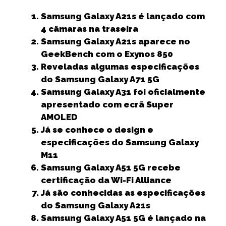
a
w
m
h
n
e
h
Samsung Galaxy A21s é lançado com
c
it
ai
a
k
ss
a
4 câmaras na traseira
e
t
l
ts
e
e
r
Samsung Galaxy A21s aparece no
b
e
A
dI
n
e
GeekBench com o Exynos 850
Reveladas algumas especificações
o
r
p
n
g
do Samsung Galaxy A71 5G
o
p
e
Samsung Galaxy A31 foi oficialmente
k
r
apresentado com ecrã Super
AMOLED
Já se conhece o design e
especificações do Samsung Galaxy
M11
Samsung Galaxy A51 5G recebe
certificação da Wi-Fi Alliance
Já são conhecidas as especificações
do Samsung Galaxy A21s
Samsung Galaxy A51 5G é lançado na