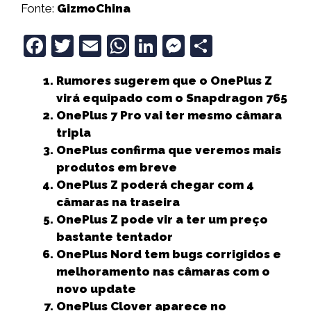
Fonte:
GizmoChina
F
T
E
W
Li
M
S
a
w
m
h
n
e
h
Rumores sugerem que o OnePlus Z
c
it
ai
a
k
ss
a
virá equipado com o Snapdragon 765
e
t
l
ts
e
e
r
OnePlus 7 Pro vai ter mesmo câmara
b
e
A
dI
n
e
tripla
OnePlus confirma que veremos mais
o
r
p
n
g
produtos em breve
o
p
e
OnePlus Z poderá chegar com 4
k
r
câmaras na traseira
OnePlus Z pode vir a ter um preço
bastante tentador
OnePlus Nord tem bugs corrigidos e
melhoramento nas câmaras com o
novo update
OnePlus Clover aparece no