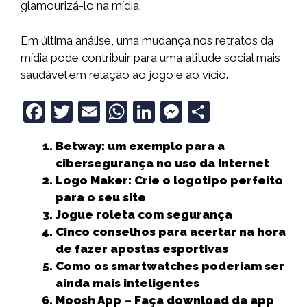
glamourizá-lo na mídia.
Em última análise, uma mudança nos retratos da
mídia pode contribuir para uma atitude social mais
saudável em relação ao jogo e ao vício.
F
T
E
W
Li
M
S
a
w
m
h
n
e
h
Betway: um exemplo para a
c
it
ai
a
k
ss
a
cibersegurança no uso da Internet
e
t
l
ts
e
e
r
Logo Maker: Crie o logotipo perfeito
b
e
A
dI
n
e
para o seu site
Jogue roleta com segurança
o
r
p
n
g
Cinco conselhos para acertar na hora
o
p
e
de fazer apostas esportivas
k
r
Como os smartwatches poderiam ser
ainda mais inteligentes
Moosh App – Faça download da app