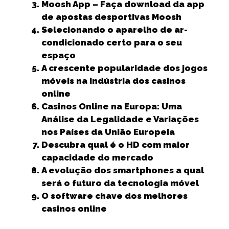
Moosh App – Faça download da app
o
r
p
n
g
de apostas desportivas Moosh
o
p
e
Selecionando o aparelho de ar-
k
r
condicionado certo para o seu
espaço
A crescente popularidade dos jogos
móveis na indústria dos casinos
online
Casinos Online na Europa: Uma
Análise da Legalidade e Variações
nos Países da União Europeia
Descubra qual é o HD com maior
capacidade do mercado
A evolução dos smartphones a qual
será o futuro da tecnologia móvel
O software chave dos melhores
casinos online