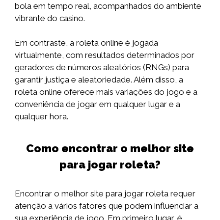
bola em tempo real, acompanhados do ambiente
vibrante do casino.
Em contraste, a roleta online é jogada
virtualmente, com resultados determinados por
geradores de números aleatórios (RNGs) para
garantir justiça e aleatoriedade. Além disso, a
roleta online oferece mais variações do jogo e a
conveniência de jogar em qualquer lugar e a
qualquer hora.
Como encontrar o melhor site
para jogar roleta?
Encontrar o melhor site para jogar roleta requer
atenção a vários fatores que podem influenciar a
sua experiência de jogo. Em primeiro lugar, é