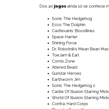
Dos 40
jogos
ainda só se conhece m
Sonic The Hedgehog
Ecco The Dolphin
Castlevanis: Bloodlines
Space Harrier
Shining Force
Dr. Robotnik’s Mean Bean Mac
ToeJam & Earl
Comix Zone
Altered Beast
Gunstar Heroes
Earthworm Jim
Sonic The Hedgehog 2
Castle Of Illusion Starring Mi
World Of Illusion Starring M
Contra: Hard Corps