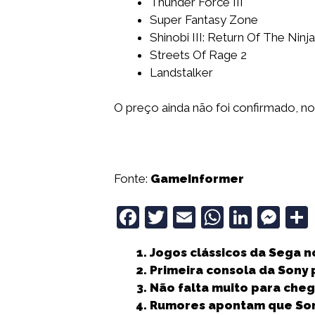
Thunder Force III
Super Fantasy Zone
Shinobi III: Return Of The Ninj
Streets Of Rage 2
Landstalker
O preço ainda não foi confirmado, no
Fonte:
GameInformer
F
T
E
W
Li
M
a
w
m
h
n
e
Jogos clássicos da Sega 
c
it
ai
a
k
ss
Primeira consola da Sony 
e
t
l
ts
e
e
Não falta muito para chega
b
e
A
dI
n
Rumores apontam que Sony 