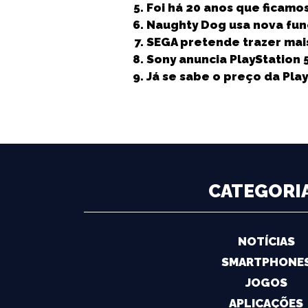
Foi há 20 anos que ficamo
o
r
p
n
g
Naughty Dog usa nova funç
o
p
e
SEGA pretende trazer mai
k
r
Sony anuncia PlayStation
Já se sabe o preço da Play
CATEGORI
NOTÍCIAS
SMARTPHONE
JOGOS
APLICAÇÕES