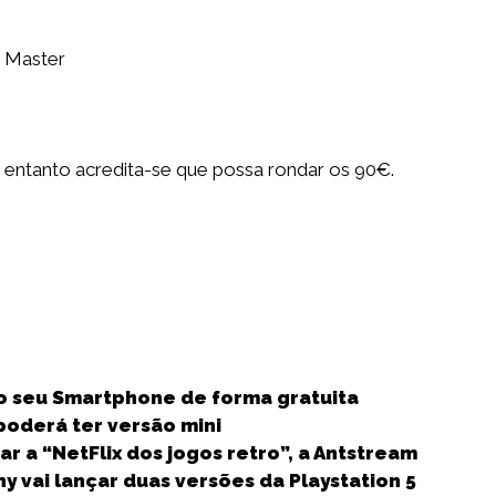
a Master
 entanto acredita-se que possa rondar os 90€.
S
h
no seu Smartphone de forma gratuita
a
poderá ter versão mini
r
r a “NetFlix dos jogos retro”, a Antstream
e
vai lançar duas versões da Playstation 5