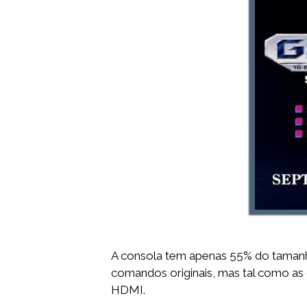
A consola tem apenas 55% do tamanho 
comandos originais, mas tal como as
HDMI.