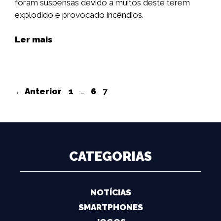
foram suspensas devido a muitos deste terem
explodido e provocado incêndios.
Ler mais
Navegação
Página
Página
Página
←
Anterior
1
…
6
7
de
artigos
CATEGORIAS
NOTÍCIAS
SMARTPHONES