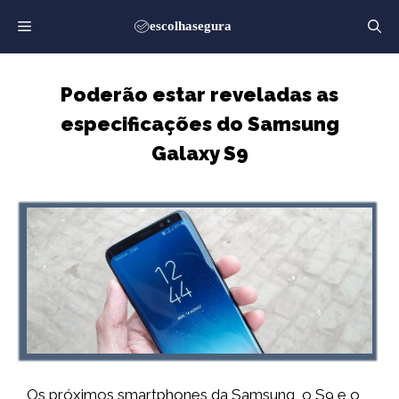
Saltar
para
o
conteúdo
Poderão estar reveladas as
especificações do Samsung
Galaxy S9
Os próximos smartphones da Samsung, o S9 e o