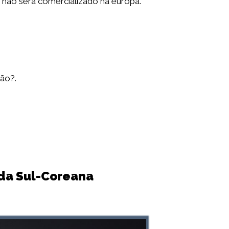
 não será comercializado na europa.
ão?.
p da Sul-Coreana