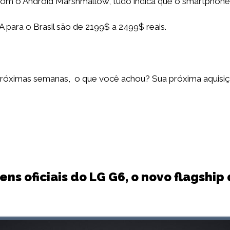
o com o Android Marshmallow, tudo indica que o smartphone
 para o Brasil são de 2199$ a 2499$ reais.
próximas semanas, o que você achou? Sua próxima aquisiç
ns oficiais do LG G6, o novo flagshi