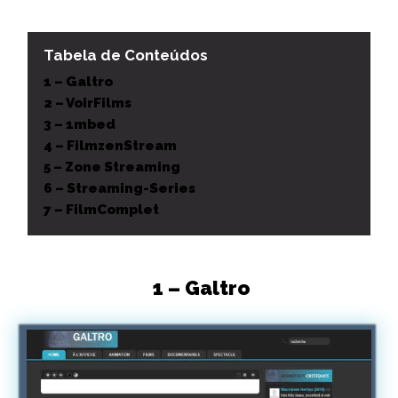
Tabela de Conteúdos
1 – Galtro
2 – VoirFilms
3 – 1mbed
4 – FilmzenStream
5 – Zone Streaming
6 – Streaming-Series
7 – FilmComplet
1 – Galtro