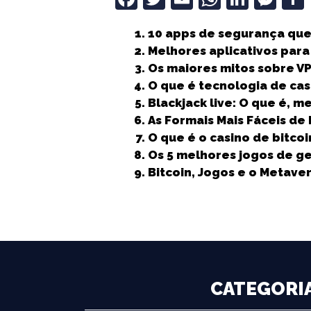
a
w
m
h
n
e
10 apps de segurança que
c
it
ai
a
k
ss
Melhores aplicativos para
e
t
l
ts
e
e
Os maiores mitos sobre V
b
e
A
dI
n
O que é tecnologia de cas
Blackjack live: O que é, m
o
r
p
n
g
As Formais Mais Fáceis d
o
p
e
O que é o casino de bitcoi
k
r
Os 5 melhores jogos de ge
Bitcoin, Jogos e o Metave
CATEGORI