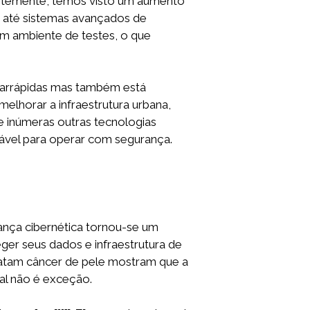
entemente, temos visto um aumento
ais até sistemas avançados de
m ambiente de testes, o que
trarrápidas mas também está
melhorar a infraestrutura urbana,
e inúmeras outras tecnologias
vel para operar com segurança.
rança cibernética tornou-se um
er seus dados e infraestrutura de
tratam câncer de pele mostram que a
al não é exceção.