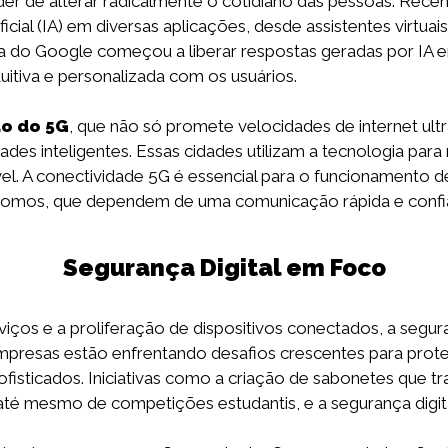
er de alterar radicalmente o cotidiano das pessoas. Rec
tificial (IA) em diversas aplicações, desde assistentes virtu
 do Google começou a liberar respostas geradas por IA e
uitiva e personalizada com os usuários.
o do 5G
, que não só promete velocidades de internet ul
des inteligentes. Essas cidades utilizam a tecnologia para 
vel. A conectividade 5G é essencial para o funcionamento d
omos, que dependem de uma comunicação rápida e confiá
Segurança Digital em Foco
viços e a proliferação de dispositivos conectados, a segu
presas estão enfrentando desafios crescentes para proteg
ofisticados. Iniciativas como a criação de sabonetes que 
 até mesmo de competições estudantis, e a segurança digit