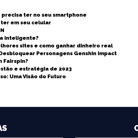
h
 precisa ter no seu smartphone
a
 ter em seu celular
r
PN
e
a inteligente?
elhores sites e como ganhar dinheiro real
e Desbloquear Personagens Genshin Impact
n Fairspin?
stão e estratégia de 2023
rso: Uma Visão do Futuro
AS