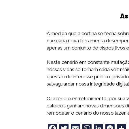
As
À medida que a cortina se fecha sobr
que cada nova ferramenta desempenha
apenas um conjunto de dispositivos e
Neste cenário em constante mutação,
nossas vidas se tornam cada vez mais
questão de interesse público, privado 
salvaguardar nossa integridade digita
O lazer e o entretenimento, por sua 
baloiços ganham novas dimensões digi
remodelar o cenário do nosso lazer, e
F
T
E
W
Li
M