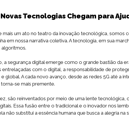
 Novas Tecnologias Chegam para Aju
e mais um ato no teatro da inovação tecnológica, somos co
 em nossa narrativa coletiva. A tecnologia, em sua march
 algoritmos.
 a segurança digital emerge como o grande bastião da er
 entrelaçadas com o digital, a responsabilidade de prote
e global. A cada novo avanço, desde as redes 5G até a intel
l torna-se mais premente.
vez, são reinventados por meio de uma lente tecnológica, 
tais. Essa fusão entre o tradicional e o inovador nos lem
la não substitui a essência humana que busca a alegria na s
S