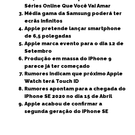
e
t
l
ts
e
e
r
Séries Online Que Você Vai Amar
b
e
A
dI
n
e
Média gama da Samsung poderá ter
ecrãs infinitos
o
r
p
n
g
Apple pretende lançar smartphone
o
p
e
de 6,5 polegadas
k
r
Apple marca evento para o dia 12 de
Setembro
Produção em massa do iPhone 9
parece já ter começado
Rumores indicam que próximo Apple
Watch terá Touch ID
Rumores apontam para a chegada do
iPhone SE 2020 no dia 15 de Abril
Apple acabou de confirmar a
segunda geração do iPhone SE