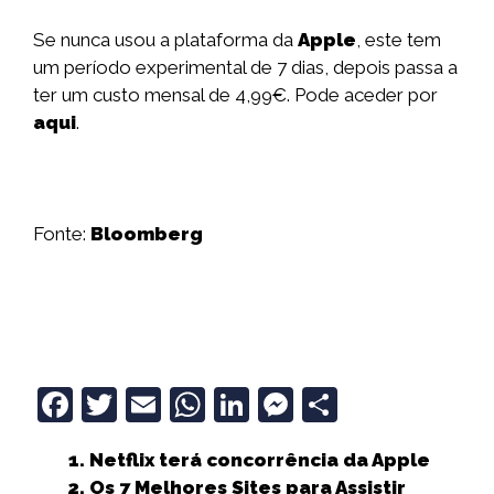
Se nunca usou a plataforma da
Apple
, este tem
um período experimental de 7 dias, depois passa a
ter um custo mensal de 4,99€. Pode aceder por
aqui
.
Fonte:
Bloomberg
F
T
E
W
Li
M
S
a
w
m
h
n
e
h
Netflix terá concorrência da Apple
c
it
ai
a
k
ss
a
Os 7 Melhores Sites para Assistir