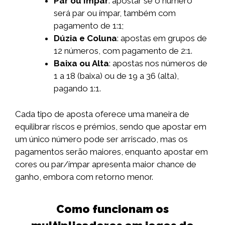
Par ou Ímpar
: apostar se o número
será par ou ímpar, também com
pagamento de 1:1;
Dúzia e Coluna
: apostas em grupos de
12 números, com pagamento de 2:1.
Baixa ou Alta
: apostas nos números de
1 a 18 (baixa) ou de 19 a 36 (alta),
pagando 1:1.
Cada tipo de aposta oferece uma maneira de
equilibrar riscos e prémios, sendo que apostar em
um único número pode ser arriscado, mas os
pagamentos serão maiores, enquanto apostar em
cores ou par/ímpar apresenta maior chance de
ganho, embora com retorno menor.
Como funcionam os