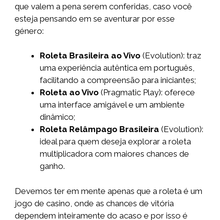
que valem a pena serem conferidas, caso você
esteja pensando em se aventurar por esse
género:
Roleta Brasileira ao Vivo
(Evolution): traz
uma experiência autêntica em português,
facilitando a compreensão para iniciantes;
Roleta ao Vivo
(Pragmatic Play): oferece
uma interface amigável e um ambiente
dinâmico;
Roleta Relâmpago Brasileira
(Evolution):
ideal para quem deseja explorar a roleta
multiplicadora com maiores chances de
ganho.
Devemos ter em mente apenas que a roleta é um
jogo de casino, onde as chances de vitória
dependem inteiramente do acaso e por isso é