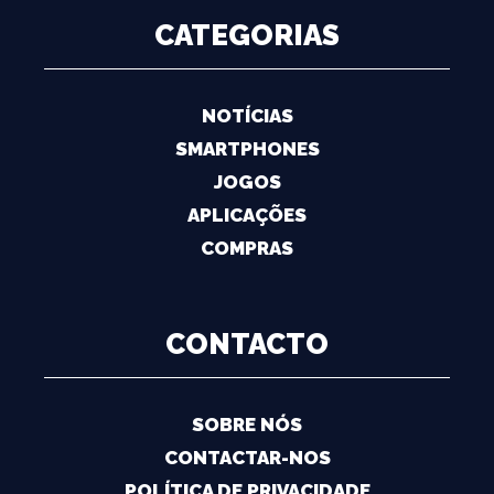
CATEGORIAS
NOTÍCIAS
SMARTPHONES
JOGOS
APLICAÇÕES
COMPRAS
CONTACTO
SOBRE NÓS
CONTACTAR-NOS
POLÍTICA DE PRIVACIDADE