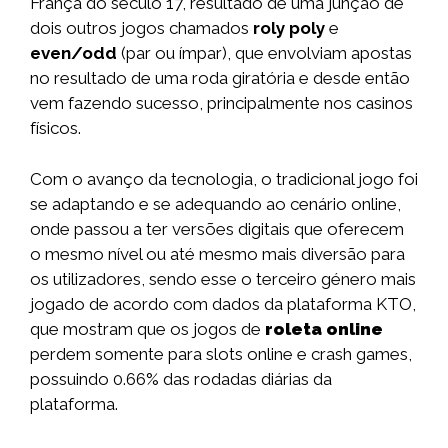
França do século 17, resultado de uma junção de
dois outros jogos chamados
roly poly
e
even/odd
(par ou ímpar), que envolviam apostas
no resultado de uma roda giratória e desde então
vem fazendo sucesso, principalmente nos casinos
físicos.
Com o avanço da tecnologia, o tradicional jogo foi
se adaptando e se adequando ao cenário online,
onde passou a ter versões digitais que oferecem
o mesmo nível ou até mesmo mais diversão para
os utilizadores, sendo esse o terceiro género mais
jogado de acordo com dados da plataforma KTO,
que mostram que os jogos de
roleta online
perdem somente para slots online e crash games,
possuindo 0.66% das rodadas diárias da
plataforma.