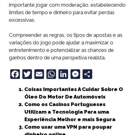
importante jogar com moderação, estabelecendo
limites de tempo e dinheiro para evitar perdas
excessivas.
Compreender as regras, os tipos de apostas e as
variações do jogo pode ajudar a maximizar o
entretenimento e potencializar as chances de
ganhos dentro de uma perspetiva realista.
F
T
E
W
Li
M
S
a
w
m
h
n
e
h
Coisas Importantes A Cuidar Sobre O
c
it
ai
a
k
ss
a
Óleo Do Motor De Automóveis
e
t
l
ts
e
e
r
Como os Casinos Portugueses
b
e
A
dI
n
e
Utilizam a Tecnologia Para uma
Experiência Melhor e mais Segura
o
r
p
n
g
Como usar uma VPN para poupar
o
p
e
dinheiro online