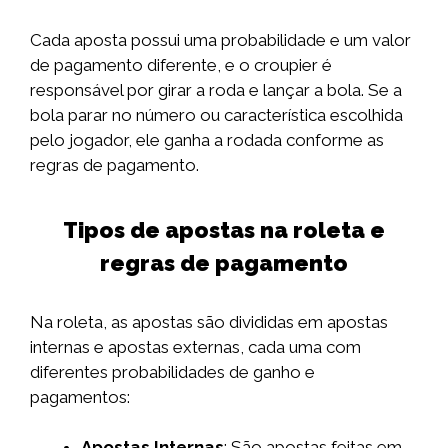
Cada aposta possui uma probabilidade e um valor
de pagamento diferente, e o croupier é
responsável por girar a roda e lançar a bola. Se a
bola parar no número ou característica escolhida
pelo jogador, ele ganha a rodada conforme as
regras de pagamento.
Tipos de apostas na roleta e
regras de pagamento
Na roleta, as apostas são divididas em apostas
internas e apostas externas, cada uma com
diferentes probabilidades de ganho e
pagamentos:
Apostas Internas
: São apostas feitas em