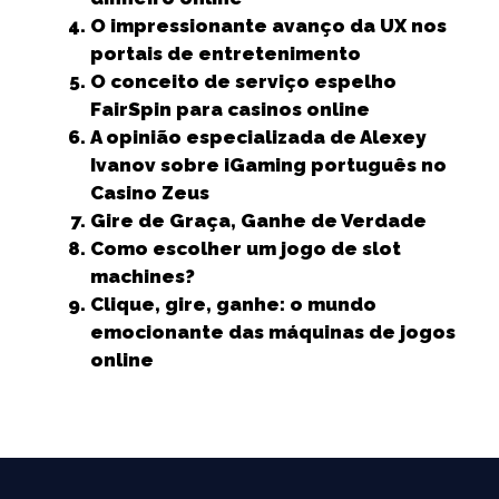
k
r
O impressionante avanço da UX nos
portais de entretenimento
O conceito de serviço espelho
FairSpin para casinos online
A opinião especializada de Alexey
Ivanov sobre iGaming português no
Casino Zeus
Gire de Graça, Ganhe de Verdade
Como escolher um jogo de slot
machines?
Clique, gire, ganhe: o mundo
emocionante das máquinas de jogos
online