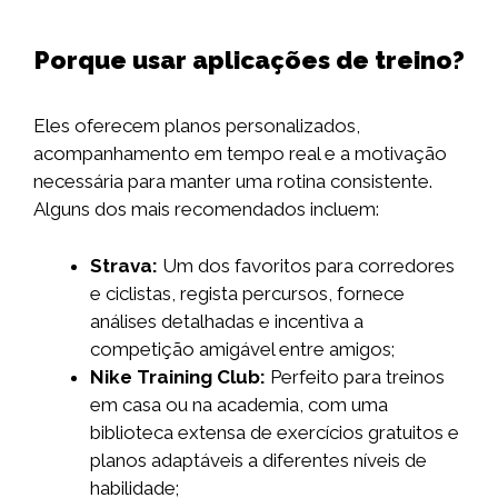
Porque usar aplicações de treino?
Eles oferecem planos personalizados,
acompanhamento em tempo real e a motivação
necessária para manter uma rotina consistente.
Alguns dos mais recomendados incluem:
Strava:
Um dos favoritos para corredores
e ciclistas, regista percursos, fornece
análises detalhadas e incentiva a
competição amigável entre amigos;
Nike Training Club:
Perfeito para treinos
em casa ou na academia, com uma
biblioteca extensa de exercícios gratuitos e
planos adaptáveis a diferentes níveis de
habilidade;