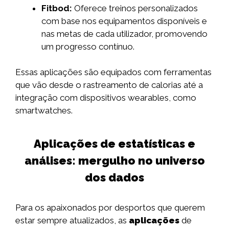
Fitbod:
Oferece treinos personalizados
com base nos equipamentos disponíveis e
nas metas de cada utilizador, promovendo
um progresso contínuo.
Essas aplicações são equipados com ferramentas
que vão desde o rastreamento de calorias até a
integração com dispositivos wearables, como
smartwatches.
Aplicações de estatísticas e
análises: mergulho no universo
dos dados
Para os apaixonados por desportos que querem
estar sempre atualizados, as
aplicações
de