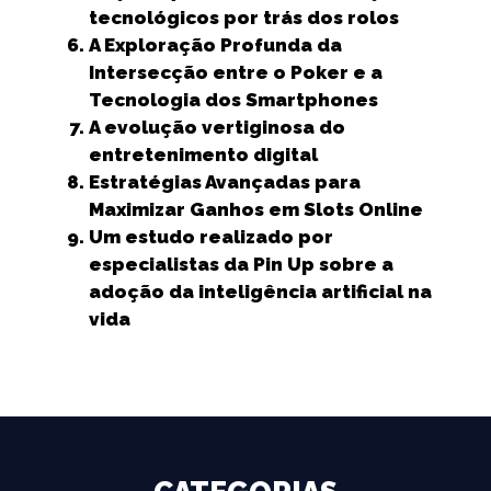
tecnológicos por trás dos rolos
A Exploração Profunda da
Intersecção entre o Poker e a
Tecnologia dos Smartphones
A evolução vertiginosa do
entretenimento digital
Estratégias Avançadas para
Maximizar Ganhos em Slots Online
Um estudo realizado por
especialistas da Pin Up sobre a
adoção da inteligência artificial na
vida