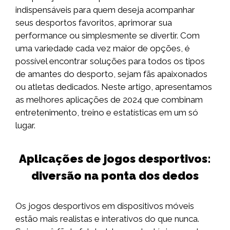
indispensáveis para quem deseja acompanhar
seus desportos favoritos, aprimorar sua
performance ou simplesmente se divertir. Com
uma variedade cada vez maior de opções, é
possível encontrar soluções para todos os tipos
de amantes do desporto, sejam fãs apaixonados
ou atletas dedicados. Neste artigo, apresentamos
as melhores aplicações de 2024 que combinam
entretenimento, treino e estatísticas em um só
lugar.
Aplicações de jogos desportivos:
diversão na ponta dos dedos
Os jogos desportivos em dispositivos móveis
estão mais realistas e interativos do que nunca.