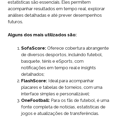
estatísticas são essenciais. Eles permitem
acompanhar resultados em tempo real, explorar
análises detalhadas e até prever desempenhos
futuros.
Alguns dos mais utilizados são:
SofaScore:
Oferece cobertura abrangente
de diversos desportos, incluindo futebol,
basquete, ténis e eSports, com
notificações em tempo real e insights
detalhados;
FlashScore:
Ideal para acompanhar
placares e tabelas de torneios, com uma
interface simples e personalizável;
OneFootball:
Para os fãs de futebol, é uma
fonte completa de notícias, estatísticas de
jogos e atualizações de transferências.