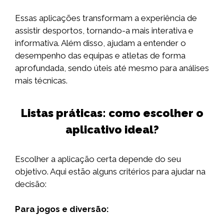
Essas aplicações transformam a experiência de
assistir desportos, tornando-a mais interativa e
informativa. Além disso, ajudam a entender o
desempenho das equipas e atletas de forma
aprofundada, sendo úteis até mesmo para análises
mais técnicas.
Listas práticas: como escolher o
aplicativo ideal?
Escolher a aplicação certa depende do seu
objetivo. Aqui estão alguns critérios para ajudar na
decisão:
Para jogos e diversão: