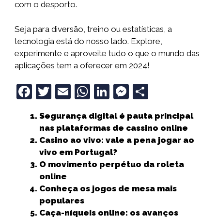
com o desporto.
Seja para diversão, treino ou estatísticas, a
tecnologia está do nosso lado. Explore,
experimente e aproveite tudo o que o mundo das
aplicações tem a oferecer em 2024!
F
T
E
W
Li
M
S
a
w
m
h
n
e
h
Segurança digital é pauta principal
c
it
ai
a
k
ss
a
nas plataformas de cassino online
e
t
l
ts
e
e
r
Casino ao vivo: vale a pena jogar ao
b
e
A
dI
n
e
vivo em Portugal?
O movimento perpétuo da roleta
o
r
p
n
g
online
o
p
e
Conheça os jogos de mesa mais
k
r
populares
Caça-níqueis online: os avanços