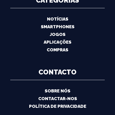
CATEGORIAS
NOTÍCIAS
SMARTPHONES
JOGOS
APLICAÇÕES
COMPRAS
CONTACTO
SOBRE NÓS
CONTACTAR-NOS
POLÍTICA DE PRIVACIDADE