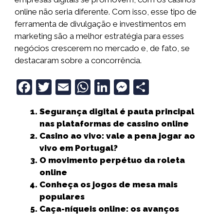
online não seria diferente. Com isso, esse tipo de
ferramenta de divulgação e investimentos em
marketing são a melhor estratégia para esses
negócios crescerem no mercado e, de fato, se
destacaram sobre a concorrência.
F
T
E
W
Li
M
S
a
w
m
h
n
e
h
Segurança digital é pauta principal
c
it
ai
a
k
ss
a
nas plataformas de cassino online
e
t
l
ts
e
e
r
Casino ao vivo: vale a pena jogar ao
b
e
A
dI
n
e
vivo em Portugal?
O movimento perpétuo da roleta
o
r
p
n
g
online
o
p
e
Conheça os jogos de mesa mais
k
r
populares
Caça-níqueis online: os avanços