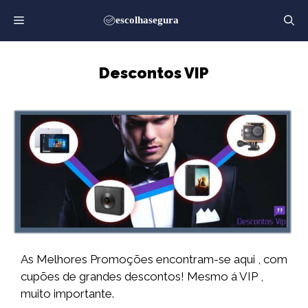
Saltar
para
o
conteúdo
Descontos VIP
As Melhores Promoções encontram-se aqui , com
cupões de grandes descontos! Mesmo á VIP ,
muito importante.