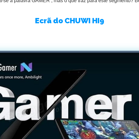
aca-se a palavra GAMER , mas o que traz para este segmento
Ecrã do CHUWI HI9