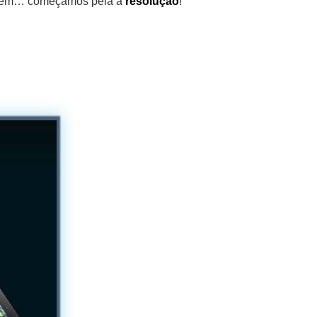
? Bem… começamos pela a
resolução
!