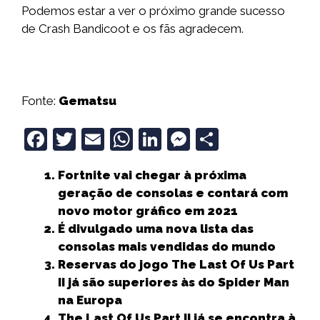
Podemos estar a ver o próximo grande sucesso
de Crash Bandicoot e os fãs agradecem.
Fonte:
Gematsu
F
T
E
W
Li
M
S
a
w
m
h
n
e
h
Fortnite vai chegar à próxima
c
it
ai
a
k
ss
a
geração de consolas e contará com
e
t
l
ts
e
e
r
novo motor gráfico em 2021
b
e
A
dI
n
e
É divulgado uma nova lista das
consolas mais vendidas do mundo
o
r
p
n
g
Reservas do jogo The Last Of Us Part
o
p
e
II já são superiores às do Spider Man
k
r
na Europa
The Last Of Us Part II já se encontra à