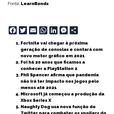
Fonte:
LearnBonds
F
T
E
W
Li
M
S
a
w
m
h
n
e
h
Fortnite vai chegar à próxima
c
it
ai
a
k
ss
a
geração de consolas e contará com
e
t
l
ts
e
e
r
novo motor gráfico em 2021
b
e
A
dI
n
e
Foi há 20 anos que ficamos a
conhecer a PlayStation 2
o
r
p
n
g
Phil Spencer afirma que pandemia
o
p
e
não irá ter impacto nos jogos pelo
k
r
menos até 2021
Microsoft já começou a produção da
Xbox Series X
Naughty Dog usa nova função do
Twitter para combater os spoilers do