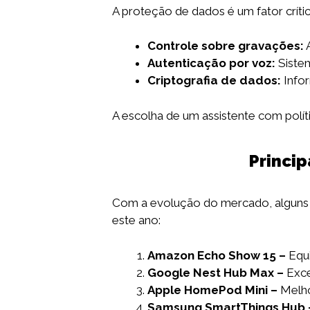
A proteção de dados é um fator críti
Controle sobre gravações:
A
Autenticação por voz:
Sistem
Criptografia de dados:
Infor
A escolha de um assistente com políti
Princip
Com a evolução do mercado, alguns m
este ano:
Amazon Echo Show 15 –
Equi
Google Nest Hub Max –
Exce
Apple HomePod Mini –
Melho
Samsung SmartThings Hub 