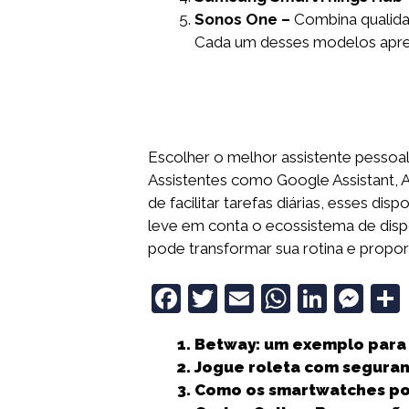
Sonos One –
Combina qualida
Cada um desses modelos aprese
Escolher o melhor assistente pessoal 
Assistentes como Google Assistant, Al
de facilitar tarefas diárias, esses d
leve em conta o ecossistema de dispo
pode transformar sua rotina e propor
F
T
E
W
Li
M
a
w
m
h
n
e
Betway: um exemplo para 
c
it
ai
a
k
ss
Jogue roleta com segura
e
t
l
ts
e
e
Como os smartwatches pod