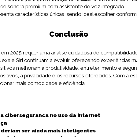
de sonora premium com assistente de voz integrado.
nta características únicas, sendo ideal escolher conforme
Conclusão
em 2025 requer uma análise cuidadosa de compatibilidade, in
exa e Siri continuam a evoluir, oferecendo experiências mai
ispositivos melhoram a produtividade, entretenimento e segu
sitivos, a privacidade e os recursos oferecidos. Com a esc
cionar mais comodidade e eficiência.
S
h
a cibersegurança no uso da Internet
a
nça
r
eriam ser ainda mais inteligentes