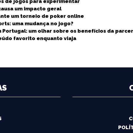
e
es de jogos para experimentar
 causa um impacto geral
nte um torneio de poker online
ports: uma mudança no jogo?
 Portugal: um olhar sobre os benefícios da parce
údo favorito enquanto viaja
AS
S
C
POLÍT