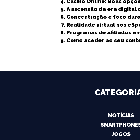
b
e
A
dI
n
Casino Online: Boas opçõ
A ascensão da era digital
o
r
p
n
g
Concentração e foco dura
o
p
e
Realidade virtual nos eS
k
r
Programas de afiliados em
Como aceder ao seu conte
CATEGORI
NOTÍCIAS
SMARTPHONE
JOGOS