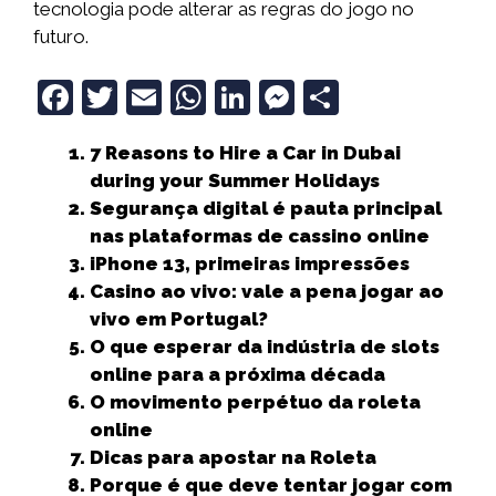
tecnologia pode alterar as regras do jogo no
futuro.
F
T
E
W
Li
M
S
a
w
m
h
n
e
h
7 Reasons to Hire a Car in Dubai
c
it
ai
a
k
ss
a
during your Summer Holidays
e
t
l
ts
e
e
r
Segurança digital é pauta principal
b
e
A
dI
n
e
nas plataformas de cassino online
iPhone 13, primeiras impressões
o
r
p
n
g
Casino ao vivo: vale a pena jogar ao
o
p
e
vivo em Portugal?
k
r
O que esperar da indústria de slots
online para a próxima década
O movimento perpétuo da roleta
online
Dicas para apostar na Roleta
Porque é que deve tentar jogar com