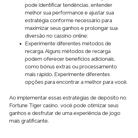
pode identificar tendências, entender
melhor sua performance e ajustar sua
estratégia conforme necessário para
maximizar seus ganhos e prolongar sua
diversão no cassino online;
Experimente diferentes métodos de
recarga. Alguns métodos de recarga
podem oferecer benefícios adicionais,
como bónus extras ou processamento
mais rápido. Experimente diferentes
opções para encontrar a melhor para você.
Ao implementar essas estratégias de depósito no
Fortune Tiger casino, você pode otimizar seus
ganhos e desfrutar de uma experiência de jogo
mais gratificante.