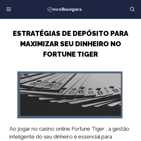
Saltar
para
o
conteúdo
ESTRATÉGIAS DE DEPÓSITO PARA
MAXIMIZAR SEU DINHEIRO NO
FORTUNE TIGER
Ao jogar no casino online Fortune Tiger , a gestão
inteligente do seu dinheiro é essencial para