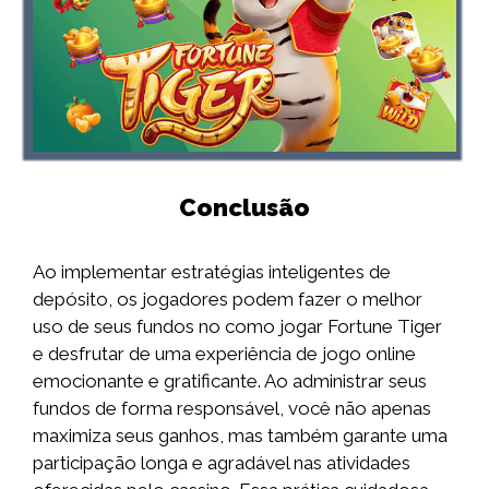
Conclusão
Ao implementar estratégias inteligentes de
depósito, os jogadores podem fazer o melhor
uso de seus fundos no como jogar Fortune Tiger
e desfrutar de uma experiência de jogo online
emocionante e gratificante. Ao administrar seus
fundos de forma responsável, você não apenas
maximiza seus ganhos, mas também garante uma
participação longa e agradável nas atividades