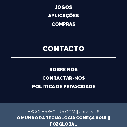
JOGOS
APLICAÇÕES
COMPRAS
CONTACTO
SOBRE NÓS
CONTACTAR-NOS
POLÍTICA DE PRIVACIDADE
ESCOLHASEGURA.COM || 2017-2026
O MUNDO DA TECNOLOGIA COMEÇA AQUI ||
FOZGLOBAL