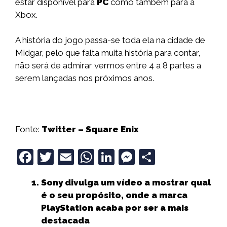
estar disponível para
PC
como também para a
Xbox.
A história do jogo passa-se toda ela na cidade de
Midgar, pelo que falta muita história para contar,
não será de admirar vermos entre 4 a 8 partes a
serem lançadas nos próximos anos.
Fonte:
Twitter – Square Enix
F
T
E
W
Li
M
S
a
w
m
h
n
e
h
Sony divulga um vídeo a mostrar qual
c
it
ai
a
k
ss
a
é o seu propósito, onde a marca
e
t
l
ts
e
e
r
PlayStation acaba por ser a mais
b
e
A
dI
n
e
destacada