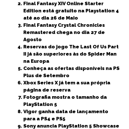
Final Fantasy XIV Online Starter
o
r
p
n
g
Edition está gratuito na Playstation 4
o
p
e
até ao dia 26 de Maio
k
r
Final Fantasy Crystal Chronicles
Remastered chega no dia 27 de
Agosto
Reservas do jogo The Last Of Us Part
II já são superiores às do Spider Man
na Europa
Conheça as ofertas disponíveis na PS
Plus de Setembro
Xbox Series X já tem a sua própria
página de reserva
Fotografia mostra o tamanho da
PlayStation 5
Vigor ganha data de lançamento
para a PS4 e PS5
Sony anuncia PlayStation 5 Showcase