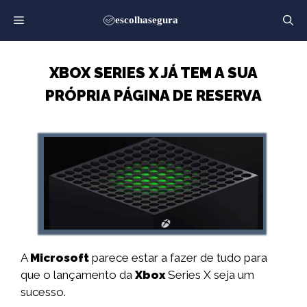
Saltar
para
o
conteúdo
XBOX SERIES X JÁ TEM A SUA
PRÓPRIA PÁGINA DE RESERVA
A
Microsoft
parece estar a fazer de tudo para
que o lançamento da
Xbox
Series X seja um
sucesso.