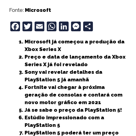
Fonte:
Microsoft
F
T
E
W
Li
M
S
a
w
m
h
n
e
h
Microsoft já começou a produção da
c
it
ai
a
k
ss
a
Xbox Series X
e
t
l
ts
e
e
r
Preço e data de lançamento da Xbox
b
e
A
dI
n
e
Series X já foi revelado
Sony vai revelar detalhes da
o
r
p
n
g
PlayStation 5 já amanhã
o
p
e
Fortnite vai chegar à próxima
k
r
geração de consolas e contará com
novo motor gráfico em 2021
Já se sabe o preço da PlayStation 5!
Estúdio impressionado com a
PlayStation 5
PlayStation 5 poderá ter um preço