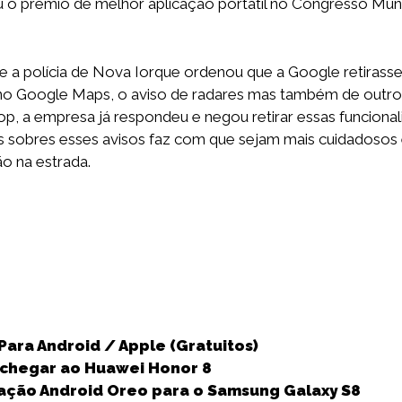
 o prémio de melhor aplicação portátil no Congresso Mundi
a polícia de Nova Iorque ordenou que a Google retirasse
no Google Maps, o aviso de radares mas também de outro
p, a empresa já respondeu e negou retirar essas funcionali
s sobres esses avisos faz com que sejam mais cuidadosos
o na estrada.
S
h
Para Android / Apple (Gratuitos)
a
 chegar ao Huawei Honor 8
r
zação Android Oreo para o Samsung Galaxy S8