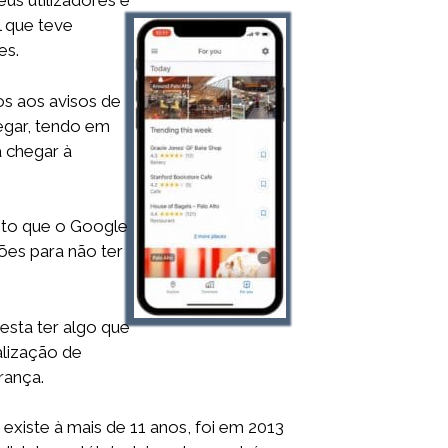
us utilizadores e
l que teve
es.
os aos avisos de
egar, tendo em
 chegar à
isto que o Google
es para não ter
 esta ter algo que
alização de
rança.
xiste à mais de 11 anos, foi em 2013