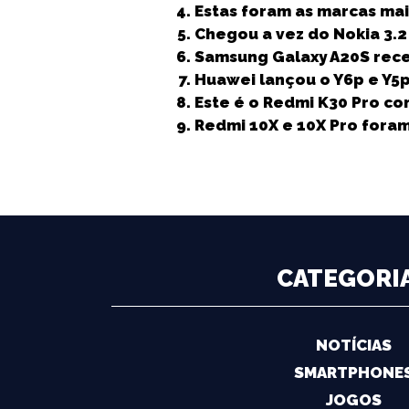
b
e
A
dI
n
Estas foram as marcas mai
Chegou a vez do Nokia 3.2 
o
r
p
n
g
Samsung Galaxy A20S receb
o
p
e
Huawei lançou o Y6p e Y5
k
r
Este é o Redmi K30 Pro co
Redmi 10X e 10X Pro fora
CATEGORI
NOTÍCIAS
SMARTPHONE
JOGOS