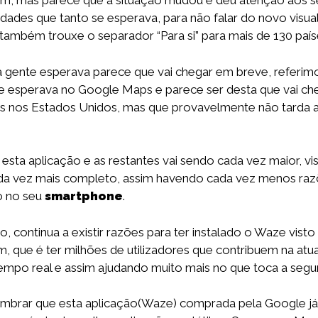
am, mas parece que a situação mudou e deu atenção aos se
dades que tanto se esperava, para não falar do novo visua
mbém trouxe o separador “Para si” para mais de 130 país
a gente esperava parece que vai chegar em breve, referim
 se esperava no Google Maps e parece ser desta que vai ch
es nos Estados Unidos, mas que provavelmente não tarda a
 esta aplicação e as restantes vai sendo cada vez maior, v
da vez mais completo, assim havendo cada vez menos razõ
o no seu
smartphone
.
, continua a existir razões para ter instalado o Waze visto
m, que é ter milhões de utilizadores que contribuem na atu
mpo real e assim ajudando muito mais no que toca a segu
embrar que esta aplicação(Waze) comprada pela Google já e