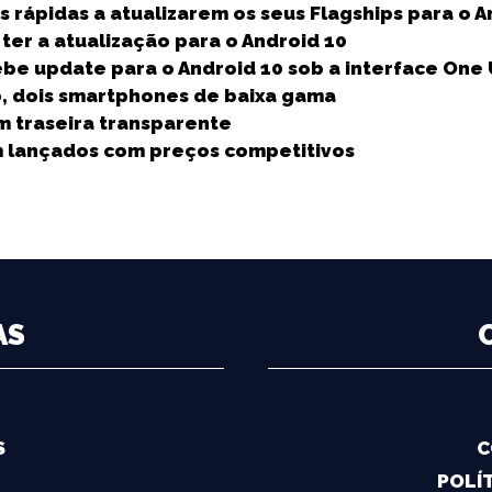
e
s rápidas a atualizarem os seus Flagships para o A
ter a atualização para o Android 10
e update para o Android 10 sob a interface One U
p, dois smartphones de baixa gama
m traseira transparente
m lançados com preços competitivos
AS
S
C
POLÍT