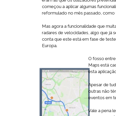
eram as que os utilizadores pretendi
começou a aplicar algumas funcionali
reformulado no mês passado, como ta
Mas agora a funcionalidade que muit
radares de velocidades, algo que já
conta que este está em fase de test
Europa.
O fosso entre
Maps está ca
esta aplicaçã
Apesar de tudo
outras não tê
eventos em te
Vale a pena l