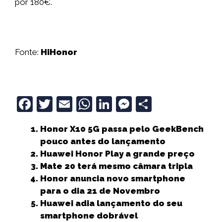
por 180€.
Fonte:
HiHonor
F
T
E
W
Li
M
S
a
w
m
h
n
e
h
Honor X10 5G passa pelo GeekBench
c
it
ai
a
k
ss
a
pouco antes do lançamento
e
t
l
ts
e
e
r
Huawei Honor Play a grande preço
b
e
A
dI
n
e
Mate 20 terá mesmo câmara tripla
Honor anuncia novo smartphone
o
r
p
n
g
para o dia 21 de Novembro
o
p
e
Huawei adia lançamento do seu
k
r
smartphone dobrável