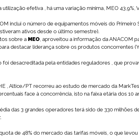
 utilização efetiva , há uma variação mínima, MEO 43,9%
OM inclui o número de equipamentos móveis do Primeiro 
estiveram ativos desde o último semestre).
itos sobre a
MEO
, aproveitou a informação da ANACOM par
ara destacar liderança sobre os produtos concorrent
 foi desacreditada pela entidades reguladores , que prova
HE , Altice/PT recorreu ao estudo de mercado da MarkTest
entuais face à concorrência, isto na faixa etária dos 10 a
dia das 3 grandes operadores terá sido de 330 milhões d
.
uota de 48% do mercado das tarifas móveis, o que levou 