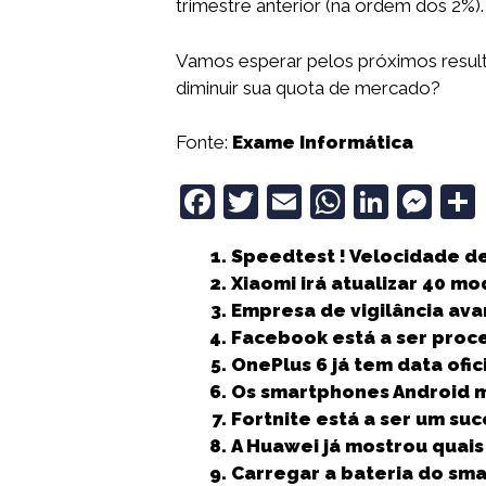
trimestre anterior (na ordem dos 2%).
Vamos esperar pelos próximos result
diminuir sua quota de mercado?
Fonte:
Exame Informática
F
T
E
W
Li
M
a
w
m
h
n
e
Speedtest ! Velocidade 
c
it
ai
a
k
ss
Xiaomi irá atualizar 40 mo
e
t
l
ts
e
e
Empresa de vigilância av
b
e
A
dI
n
Facebook está a ser proc
OnePlus 6 já tem data ofic
o
r
p
n
g
Os smartphones Android m
o
p
e
Fortnite está a ser um su
k
r
A Huawei já mostrou quais
Carregar a bateria do sm