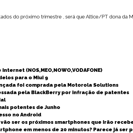
ados do próximo trimestre , será que Altice/PT dona da 
S
h
de Internet (NOS,MEO,NOWO,VODAFONE)
a
delos para o Miui 9
r
ançada foi comprada pela Motorola Solutions
e
essada pela BlackBerry por infração de patentes
ial
ais potentes de Junho
cesso no Android
 vão ser os próximos smartphones que irão recebe
artphone em menos de 20 minutos? Parece já ser p