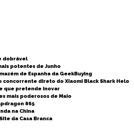
S
h
e dobrável
a
ais potentes de Junho
r
rmazém de Espanha da GeekBuying
e
 o concorrente direto do Xiaomi Black Shark Helo
e que pretende inovar
es mais poderosos de Maio
napdragon 865
enda na China
Site da Casa Branca