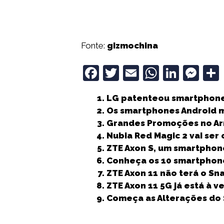
Fonte:
gizmochina
F
T
E
W
Li
M
a
w
m
h
n
e
LG patenteou smartphon
c
it
ai
a
k
ss
Os smartphones Android m
e
t
l
ts
e
e
Grandes Promoções no A
b
e
A
dI
n
Nubia Red Magic 2 vai ser
ZTE Axon S, um smartphon
o
r
p
n
g
Conheça os 10 smartphon
o
p
e
ZTE Axon 11 não terá o S
k
r
ZTE Axon 11 5G já está à v
Começa as Alterações do 