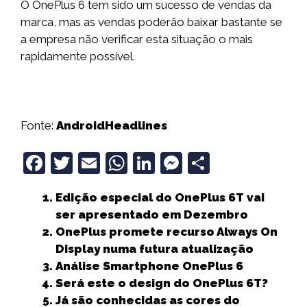
O OnePlus 6 tem sido um sucesso de vendas da
marca, mas as vendas poderão baixar bastante se
a empresa não verificar esta situação o mais
rapidamente possível.
Fonte:
AndroidHeadlines
F
T
E
W
Li
M
S
a
w
m
h
n
e
h
Edição especial do OnePlus 6T vai
c
it
ai
a
k
ss
a
ser apresentado em Dezembro
e
t
l
ts
e
e
r
OnePlus promete recurso Always On
b
e
A
dI
n
e
Display numa futura atualização
Análise Smartphone OnePlus 6
o
r
p
n
g
Será este o design do OnePlus 6T?
o
p
e
Já são conhecidas as cores do