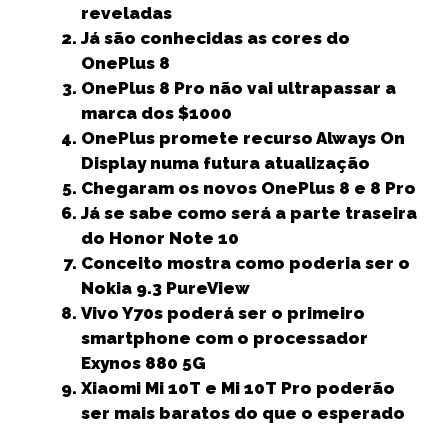
c
it
ai
a
k
ss
a
reveladas
e
t
l
ts
e
e
r
Já são conhecidas as cores do
b
e
A
dI
n
e
OnePlus 8
OnePlus 8 Pro não vai ultrapassar a
o
r
p
n
g
marca dos $1000
o
p
e
OnePlus promete recurso Always On
k
r
Display numa futura atualização
Chegaram os novos OnePlus 8 e 8 Pro
Já se sabe como será a parte traseira
do Honor Note 10
Conceito mostra como poderia ser o
Nokia 9.3 PureView
Vivo Y70s poderá ser o primeiro
smartphone com o processador
Exynos 880 5G
Xiaomi Mi 10T e Mi 10T Pro poderão
ser mais baratos do que o esperado