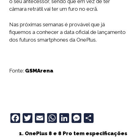
o seu antecessor, sendo que em vez de ter
câmara retrátil vai ter um furo no ecrã.
Nas próximas semanas é provável que já
fiquemos a conhecer a data oficial de lançamento
dos futuros smartphones da OnePlus.
Fonte:
GSMArena
F
T
E
W
Li
M
S
a
w
m
h
n
e
h
OnePlus 8 e 8 Pro tem especificações