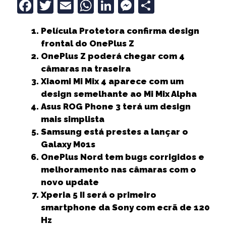
F
T
E
W
Li
M
S
a
w
m
h
n
e
h
Película Protetora confirma design
c
it
ai
a
k
ss
a
frontal do OnePlus Z
e
t
l
ts
e
e
r
OnePlus Z poderá chegar com 4
b
e
A
dI
n
e
câmaras na traseira
Xiaomi Mi Mix 4 aparece com um
o
r
p
n
g
design semelhante ao Mi Mix Alpha
o
p
e
Asus ROG Phone 3 terá um design
k
r
mais simplista
Samsung está prestes a lançar o
Galaxy M01s
OnePlus Nord tem bugs corrigidos e
melhoramento nas câmaras com o
novo update
Xperia 5 II será o primeiro
smartphone da Sony com ecrã de 120
Hz