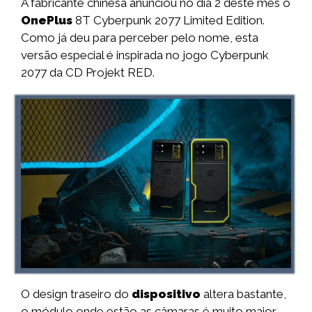
A fabricante chinesa anunciou no dia 2 deste mês o
OnePlus
8T Cyberpunk 2077 Limited Edition.
Como já deu para perceber pelo nome, esta
versão especial é inspirada no jogo Cyberpunk
2077 da CD Projekt RED.
O design traseiro do
dispositivo
altera bastante,
o módulo onde estão as câmaras é muito maior