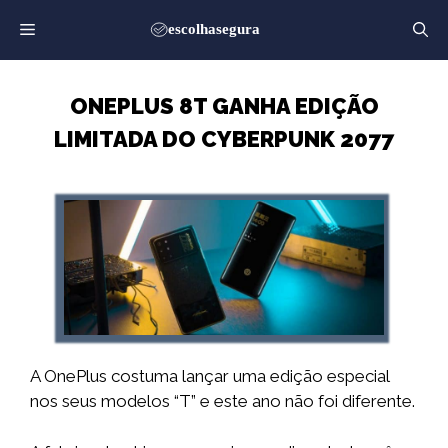
Saltar
para
o
conteúdo
ONEPLUS 8T GANHA EDIÇÃO
LIMITADA DO CYBERPUNK 2077
A OnePlus costuma lançar uma edição especial
nos seus modelos “T” e este ano não foi diferente.