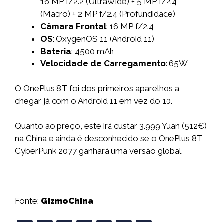
16 MP f/2.2 (UltraWide) + 5 MP f/2.4
(Macro) + 2 MP f/2.4 (Profundidade)
Câmara Frontal
: 16 MP f/2.4
OS
: OxygenOS 11 (Android 11)
Bateria
: 4500 mAh
Velocidade de Carregamento
: 65W
O OnePlus 8T foi dos primeiros aparelhos a
chegar já com o Android 11 em vez do 10.
Quanto ao preço, este irá custar 3.999 Yuan (512€)
na China e ainda é desconhecido se o OnePlus 8T
CyberPunk 2077 ganhará uma versão global.
Fonte:
GizmoChina