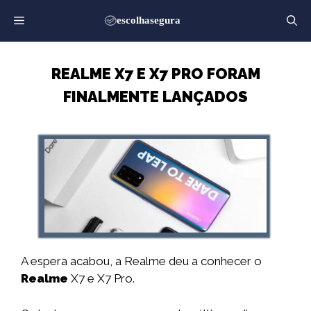
Saltar
para
o
conteúdo
REALME X7 E X7 PRO FORAM
FINALMENTE LANÇADOS
A espera acabou, a Realme deu a conhecer o
Realme
X7 e X7 Pro.