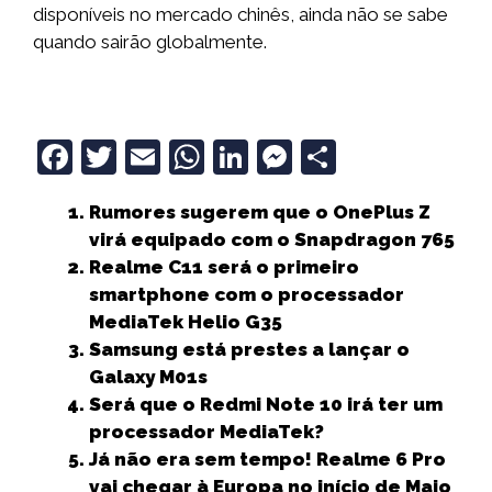
disponíveis no mercado chinês, ainda não se sabe
quando sairão globalmente.
F
T
E
W
Li
M
S
a
w
m
h
n
e
h
Rumores sugerem que o OnePlus Z
c
it
ai
a
k
ss
a
virá equipado com o Snapdragon 765
e
t
l
ts
e
e
r
Realme C11 será o primeiro
b
e
A
dI
n
e
smartphone com o processador
MediaTek Helio G35
o
r
p
n
g
Samsung está prestes a lançar o
o
p
e
Galaxy M01s
k
r
Será que o Redmi Note 10 irá ter um
processador MediaTek?
Já não era sem tempo! Realme 6 Pro
vai chegar à Europa no início de Maio