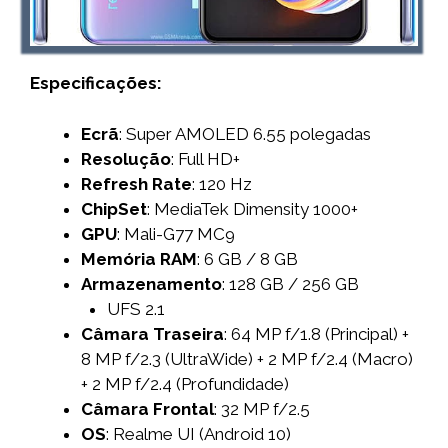
Especificações:
Ecrã
: Super AMOLED 6.55 polegadas
Resolução
: Full HD+
Refresh Rate
: 120 Hz
ChipSet
: MediaTek Dimensity 1000+
GPU
: Mali-G77 MC9
Memória RAM
: 6 GB / 8 GB
Armazenamento
: 128 GB / 256 GB
UFS 2.1
Câmara Traseira
: 64 MP f/1.8 (Principal) +
8 MP f/2.3 (UltraWide) + 2 MP f/2.4 (Macro)
+ 2 MP f/2.4 (Profundidade)
Câmara Frontal
: 32 MP f/2.5
OS
: Realme UI (Android 10)