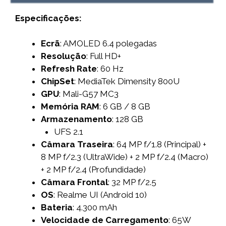
Especificações:
Ecrã
: AMOLED 6.4 polegadas
Resolução
: Full HD+
Refresh Rate
: 60 Hz
ChipSet
: MediaTek Dimensity 800U
GPU
: Mali-G57 MC3
Memória RAM
: 6 GB / 8 GB
Armazenamento
: 128 GB
UFS 2.1
Câmara Traseira
: 64 MP f/1.8 (Principal) +
8 MP f/2.3 (UltraWide) + 2 MP f/2.4 (Macro)
+ 2 MP f/2.4 (Profundidade)
Câmara Frontal
: 32 MP f/2.5
OS
: Realme UI (Android 10)
Bateria
: 4.300 mAh
Velocidade de Carregamento
: 65W