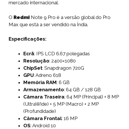
mercado internacional.
O
Redmi
Note 9 Pro é a versão global do Pro
Max que está a ser vendido na Índia.
Especificações:
Ecrã
: IPS LCD 6.67 polegadas
Resolução
: 2400×1080
ChipSet
: Snapdragon 720G
GPU
: Adreno 618
Memória RAM
: 6 GB
Armazenamento
: 64 GB / 128 GB
Câmara Traseira
: 64 MP (Principal) + 8 MP
(UltraWide) + 5 MP (Macro) + 2 MP
(Profundidade)
Câmara Frontal
: 16 MP
OS
: Android 10