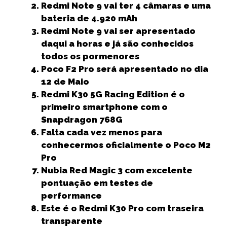
e
t
l
ts
e
e
r
Redmi Note 9 vai ter 4 câmaras e uma
b
e
A
dI
n
e
bateria de 4.920 mAh
Redmi Note 9 vai ser apresentado
o
r
p
n
g
daqui a horas e já são conhecidos
o
p
e
todos os pormenores
k
r
Poco F2 Pro será apresentado no dia
12 de Maio
Redmi K30 5G Racing Edition é o
primeiro smartphone com o
Snapdragon 768G
Falta cada vez menos para
conhecermos oficialmente o Poco M2
Pro
Nubia Red Magic 3 com excelente
pontuação em testes de
performance
Este é o Redmi K30 Pro com traseira
transparente