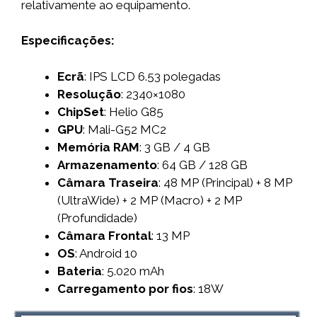
relativamente ao equipamento.
Especificações:
Ecrã
: IPS LCD 6.53 polegadas
Resolução
: 2340×1080
ChipSet
: Helio G85
GPU
: Mali-G52 MC2
Memória RAM
: 3 GB / 4 GB
Armazenamento
: 64 GB / 128 GB
Câmara Traseira
: 48 MP (Principal) + 8 MP
(UltraWide) + 2 MP (Macro) + 2 MP
(Profundidade)
Câmara Frontal
: 13 MP
OS
: Android 10
Bateria
: 5.020 mAh
Carregamento por fios
: 18W