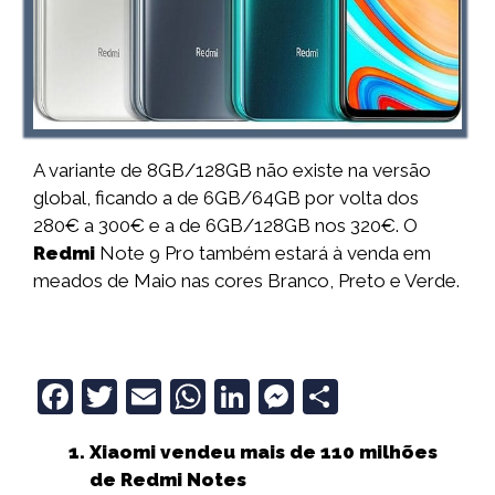
A variante de 8GB/128GB não existe na versão
global, ficando a de 6GB/64GB por volta dos
280€ a 300€ e a de 6GB/128GB nos 320€. O
Redmi
Note 9 Pro também estará à venda em
meados de Maio nas cores Branco, Preto e Verde.
F
T
E
W
Li
M
S
a
w
m
h
n
e
h
Xiaomi vendeu mais de 110 milhões
c
it
ai
a
k
ss
a
de Redmi Notes