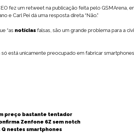
CEO fez um retweet na publicação feita pelo GSMArena, e
no e Carl Pei dá uma resposta direta “Não.”
que “as
notícias
falsas, são um grande problema para a civ
s
só está unicamente preocupado em fabricar smartphones
S
h
um preço bastante tentador
a
onfirma Zenfone 6Z sem notch
r
id Q nestes smartphones