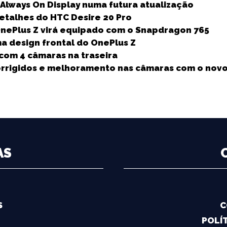
e
Always On Display numa futura atualização
etalhes do HTC Desire 20 Pro
nePlus Z virá equipado com o Snapdragon 765
ma design frontal do OnePlus Z
com 4 câmaras na traseira
orrigidos e melhoramento nas câmaras com o nov
AS
S
C
POLÍT