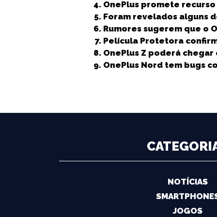
b
e
A
dI
n
OnePlus promete recurso 
Foram revelados alguns d
o
r
p
n
g
Rumores sugerem que o O
o
p
e
Película Protetora confir
k
r
OnePlus Z poderá chegar 
OnePlus Nord tem bugs c
CATEGORI
NOTÍCIAS
SMARTPHONE
JOGOS