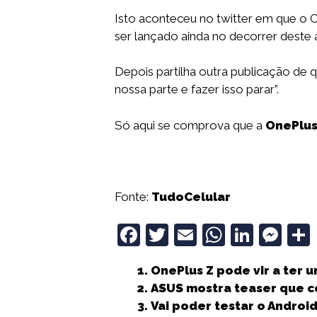
Isto aconteceu no twitter em que o 
ser lançado ainda no decorrer deste a
Depois partilha outra publicação de 
nossa parte e fazer isso parar”.
Só aqui se comprova que a
OnePlu
Fonte:
TudoCelular
F
T
E
W
Li
M
a
w
m
h
n
e
OnePlus Z pode vir a ter 
c
it
ai
a
k
ss
ASUS mostra teaser que c
e
t
l
ts
e
e
Vai poder testar o Andro