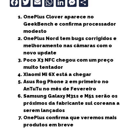
F
T
E
W
Li
M
S
a
w
m
h
n
e
h
OnePlus Clover aparece no
c
it
ai
a
k
ss
a
GeekBench e confirma processador
e
t
l
ts
e
e
r
modesto
b
e
A
dI
n
e
OnePlus Nord tem bugs corrigidos e
melhoramento nas câmaras com o
o
r
p
n
g
novo update
o
p
e
Poco X3 NFC chegou com um preço
k
r
muito tentador
Xiaomi Mi 6X está a chegar
Asus Rog Phone 2 em primeiro no
AnTuTu no mês de Fevereiro
Samsung Galaxy M31s e M51 serão os
próximos da fabricante sul coreana a
serem lançados
OnePlus confirma que veremos mais
produtos em breve