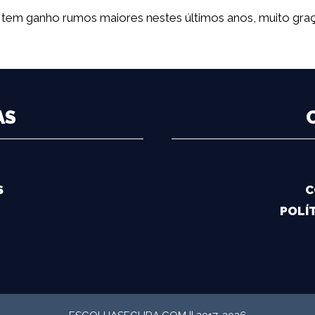
l tem ganho rumos maiores nestes últimos anos, muito gr
AS
S
C
POLÍT