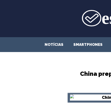
Saltar
para
o
conteúdo
NOTÍCIAS
SMARTPHONES
China prep