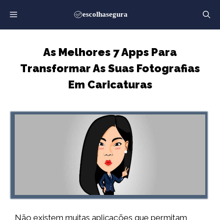
Saltar
para
o
conteúdo
As Melhores 7 Apps Para
Transformar As Suas Fotografias
Em Caricaturas
Não existem muitas aplicações que permitam