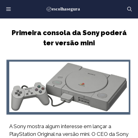
Saltar
para
o
conteúdo
Primeira consola da Sony poderá
ter versão mini
A Sony mostra algum interesse em lançar a
PlayStation Original na versão mini. O CEO da Sony