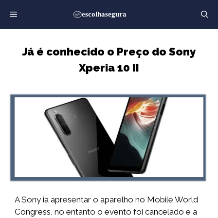
Saltar
para
o
conteúdo
Já é conhecido o Preço do Sony
Xperia 10 II
A Sony ia apresentar o aparelho no Mobile World
Congress, no entanto o evento foi cancelado e a