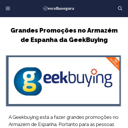
Saltar
para
o
conteúdo
Grandes Promoções no Armazém
de Espanha da GeekBuying
A Geekbuying está a fazer grandes promoções no
Armazém de Espanha. Portanto para as pessoas