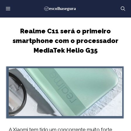
Saltar
para
o
conteúdo
Realme C11 será o primeiro
smartphone com o processador
MediaTek Helio G35
A Xiaomi tem tido um concorrente muito forte,