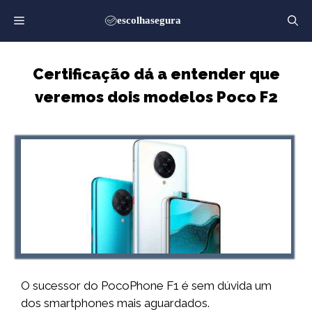
Saltar
para
o
conteúdo
Certificação dá a entender que
veremos dois modelos Poco F2
O sucessor do PocoPhone F1 é sem dúvida um
dos smartphones mais aguardados.