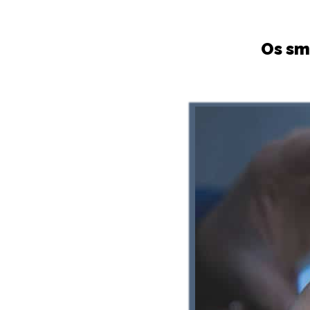
Os sm