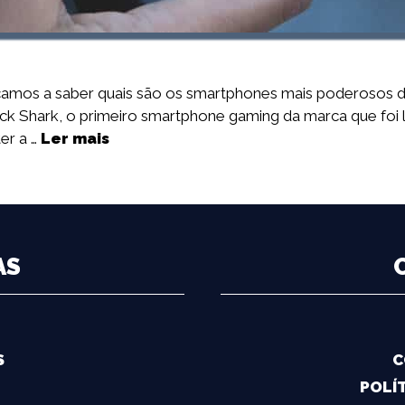
icamos a saber quais são os smartphones mais poderosos do
ck Shark, o primeiro smartphone gaming da marca que foi 
er a …
Ler mais
AS
S
C
POLÍT