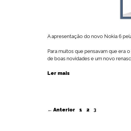
A apresentação do novo Nokia 6 pel
Para muitos que pensavam que era o f
de boas novidades e um novo renasc
Ler mais
Navegação
Página
Página
Página
←
Anterior
1
2
3
de
artigos