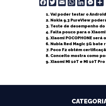
F
T
E
W
Li
M
a
w
m
h
n
e
Vai poder testar o Andro
c
it
ai
a
k
ss
Nokia 9.3 PureView poder
e
t
l
ts
e
e
Teste de desempenho do 
b
e
A
dI
n
Falta pouco para o Xiaomi 
Xiaomi POCOPHONE será o
o
r
p
n
g
Nubia Red Magic 5G bate 
o
p
e
Poco F2 obtém certificaçã
k
r
Conceito mostra como pod
Xiaomi Mi 10T e Mi 10T Pr
CATEGORI