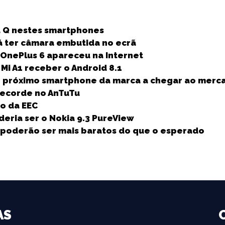
S
h
id Q nestes smartphones
a
á ter câmara embutida no ecrã
r
OnePlus 6 apareceu na Internet
e
Mi A1 receber o Android 8.1
 próximo smartphone da marca a chegar ao merc
recorde no AnTuTu
o da EEC
eria ser o Nokia 9.3 PureView
o poderão ser mais baratos do que o esperado
AS