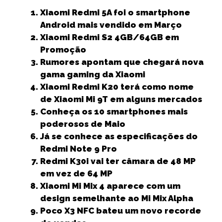
a
w
m
h
n
e
h
Xiaomi Redmi 5A foi o smartphone
c
it
ai
a
k
ss
a
Android mais vendido em Março
e
t
l
ts
e
e
r
Xiaomi Redmi S2 4GB/64GB em
b
e
A
dI
n
e
Promoção
Rumores apontam que chegará nova
o
r
p
n
g
gama gaming da Xiaomi
o
p
e
Xiaomi Redmi K20 terá como nome
k
r
de Xiaomi Mi 9T em alguns mercados
Conheça os 10 smartphones mais
poderosos de Maio
Já se conhece as especificações do
Redmi Note 9 Pro
Redmi K30i vai ter câmara de 48 MP
em vez de 64 MP
Xiaomi Mi Mix 4 aparece com um
design semelhante ao Mi Mix Alpha
Poco X3 NFC bateu um novo recorde