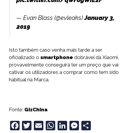
— Evan Blass (@evleaks)
January 3,
2019
Isto também caso venha mais tarde a ser
oficializado o
smartphone
dobrável da Xiaomi,
provavelmente conseguirá ter um preço que vai
cativar os utilizadores a comprar como tem sido
habitual na Marca.
Fonte:
GizChina
F
T
E
W
Li
M
S