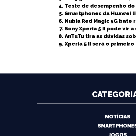
b
e
A
dI
n
Teste de desempenho do 
Smartphones da Huawei li
o
r
p
n
g
Nubia Red Magic 5G bate 
o
p
e
Sony Xperia 5 II pode vir
k
r
AnTuTu tira as dúvidas so
Xperia 5 II será o primei
CATEGORI
NOTÍCIAS
SMARTPHONE
JOGOS