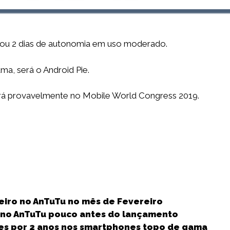
 1 ou 2 dias de autonomia em uso moderado.
ma, será o Android Pie.
á provavelmente no Mobile World Congress 2019.
S
h
eiro no AnTuTu no mês de Fevereiro
a
 no AnTuTu pouco antes do lançamento
r
ões por 2 anos nos smartphones topo de gama