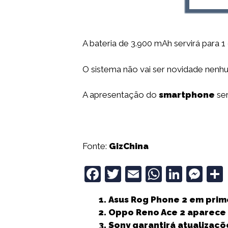
A bateria de 3.900 mAh servirá para
O sistema não vai ser novidade nenhu
A apresentação do
smartphone
ser
Fonte:
GizChina
F
T
E
W
Li
M
a
w
m
h
n
e
Asus Rog Phone 2 em prim
c
it
ai
a
k
ss
Oppo Reno Ace 2 aparece
e
t
l
ts
e
e
Sony garantirá atualizaç