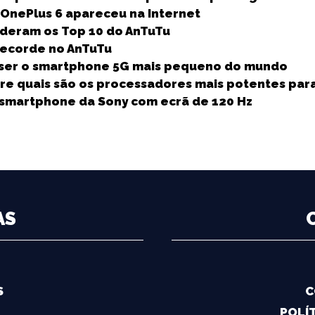
e
OnePlus 6 apareceu na Internet
deram os Top 10 do AnTuTu
recorde no AnTuTu
 a ser o smartphone 5G mais pequeno do mundo
bre quais são os processadores mais potentes par
ro smartphone da Sony com ecrã de 120 Hz
AS
S
C
POLÍT