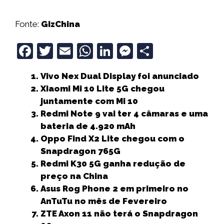
Fonte:
GizChina
F
T
E
W
Li
M
S
a
w
m
h
n
e
h
Vivo Nex Dual Display foi anunciado
c
it
ai
a
k
ss
a
Xiaomi Mi 10 Lite 5G chegou
e
t
l
ts
e
e
r
juntamente com Mi 10
b
e
A
dI
n
e
Redmi Note 9 vai ter 4 câmaras e uma
bateria de 4.920 mAh
o
r
p
n
g
Oppo Find X2 Lite chegou com o
o
p
e
Snapdragon 765G
k
r
Redmi K30 5G ganha redução de
preço na China
Asus Rog Phone 2 em primeiro no
AnTuTu no mês de Fevereiro
ZTE Axon 11 não terá o Snapdragon