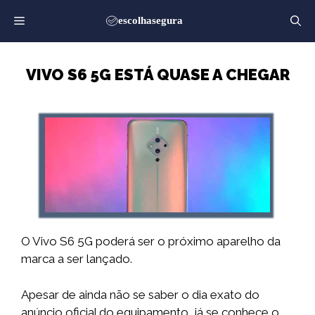
Saltar
para
o
conteúdo
VIVO S6 5G ESTÁ QUASE A CHEGAR
O Vivo S6 5G poderá ser o próximo aparelho da
marca a ser lançado.
Apesar de ainda não se saber o dia exato do
anúncio oficial do equipamento, já se conhece o