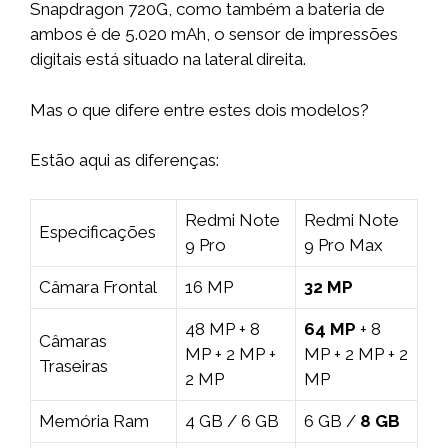
Snapdragon 720G, como também a bateria de
ambos é de 5.020 mAh, o sensor de impressões
digitais está situado na lateral direita.
Mas o que difere entre estes dois modelos?
Estão aqui as diferenças:
Redmi Note
Redmi Note
Especificações
9 Pro
9 Pro Max
Câmara Frontal
16 MP
32 MP
48 MP + 8
64 MP
+ 8
Câmaras
MP + 2 MP +
MP + 2 MP + 2
Traseiras
2 MP
MP
Memória Ram
4 GB / 6 GB
6 GB /
8 GB