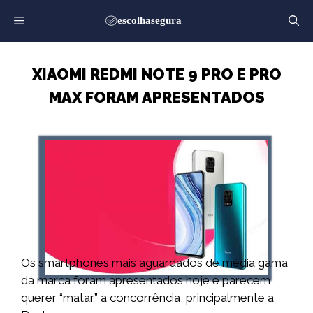
Saltar
para
o
conteúdo
XIAOMI REDMI NOTE 9 PRO E PRO
MAX FORAM APRESENTADOS
Os smartphones mais aguardados de média gama
da marca foram apresentados hoje e parecem
querer “matar” a concorrência, principalmente a