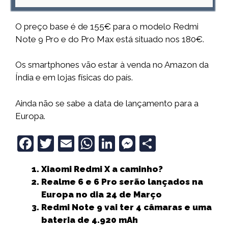
O preço base é de 155€ para o modelo Redmi
Note 9 Pro e do Pro Max está situado nos 180€.
Os smartphones vão estar à venda no Amazon da
Índia e em lojas físicas do país.
Ainda não se sabe a data de lançamento para a
Europa.
F
T
E
W
Li
M
S
a
w
m
h
n
e
h
Xiaomi Redmi X a caminho?
c
it
ai
a
k
ss
a
Realme 6 e 6 Pro serão lançados na
e
t
l
ts
e
e
r
Europa no dia 24 de Março
b
e
A
dI
n
e
Redmi Note 9 vai ter 4 câmaras e uma
bateria de 4.920 mAh
o
r
p
n
g