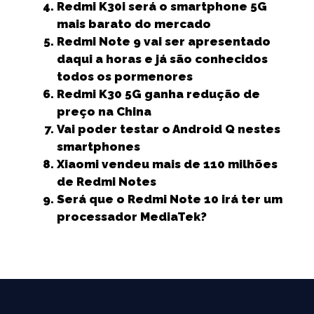
Redmi K30i será o smartphone 5G
o
p
e
mais barato do mercado
k
r
Redmi Note 9 vai ser apresentado
daqui a horas e já são conhecidos
todos os pormenores
Redmi K30 5G ganha redução de
preço na China
Vai poder testar o Android Q nestes
smartphones
Xiaomi vendeu mais de 110 milhões
de Redmi Notes
Será que o Redmi Note 10 irá ter um
processador MediaTek?