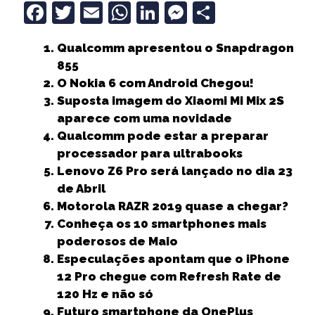
F
T
E
W
Li
M
S
a
w
m
h
n
e
h
Qualcomm apresentou o Snapdragon
c
it
ai
a
k
ss
a
855
e
t
l
ts
e
e
r
O Nokia 6 com Android Chegou!
b
e
A
dI
n
e
Suposta imagem do Xiaomi Mi Mix 2S
aparece com uma novidade
o
r
p
n
g
Qualcomm pode estar a preparar
o
p
e
processador para ultrabooks
k
r
Lenovo Z6 Pro será lançado no dia 23
de Abril
Motorola RAZR 2019 quase a chegar?
Conheça os 10 smartphones mais
poderosos de Maio
Especulações apontam que o iPhone
12 Pro chegue com Refresh Rate de
120 Hz e não só
Futuro smartphone da OnePlus