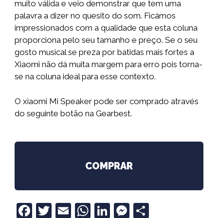
muito válida e veio demonstrar que tem uma
palavra a dizer no quesito do som. Ficámos
impressionados com a qualidade que esta coluna
proporciona pelo seu tamanho e preço. Se o seu
gosto musical se preza por batidas mais fortes a
Xiaomi não dá muita margem para erro pois torna-
se na coluna ideal para esse contexto.
O xiaomi Mi Speaker pode ser comprado através
do seguinte botão na Gearbest.
COMPRAR
F
T
E
W
Li
M
S