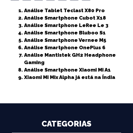
a
w
m
h
n
e
h
Análise Tablet Teclast X80 Pro
c
it
ai
a
k
ss
a
Análise Smartphone Cubot X18
e
t
l
ts
e
e
r
Análise Smartphone LeRee Le 3
b
e
A
dI
n
e
Análise Smartphone Bluboo S1
Análise Smartphone Vernee M5
o
r
p
n
g
Análise Smartphone OnePlus 6
o
p
e
Análise Mantistek GH2 Headphone
k
r
Gaming
Análise Smartphone Xiaomi Mi A1
Xiaomi Mi Mix Alpha já está na Índia
CATEGORIAS