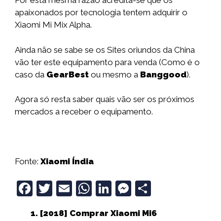
Por esta mesma razão acredita-se que os
apaixonados por tecnologia tentem adquirir o
Xiaomi Mi Mix Alpha.
Ainda não se sabe se os Sites oriundos da China
vão ter este equipamento para venda (Como é o
caso da
GearBest
ou mesmo a
Banggood
).
Agora só resta saber quais vão ser os próximos
mercados a receber o equipamento.
Fonte:
Xiaomi Índia
F
T
E
W
Li
M
S
a
w
m
h
n
e
h
[2018] Comprar Xiaomi Mi6
c
it
ai
a
k
ss
a