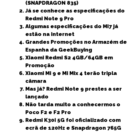
(SNAPDRAGON 835)
e
t
l
ts
e
e
r
Já se conhece as especificações do
b
e
A
dI
n
e
Redmi Note 9 Pro
Algumas especificações do Mi7 já
o
r
p
n
g
estão na internet
o
p
e
Grandes Promoções no Armazém de
k
r
Espanha da GeekBuying
Xiaomi Redmi S2 4GB/64GB em
Promoção
Xiaomi Mi 9 e Mi Mix 4 terão tripla
câmara
Mas já? Redmi Note 9 prestes a ser
lançado
Não tarda muito a conhecermos o
Poco F2 e F2 Pro
Redmi K30i 5G foi oficializado com
ecrã de 120Hz e Snapdragon 765G